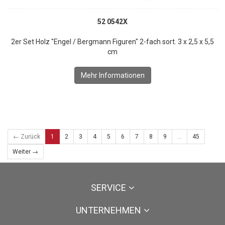
52 0542X
2er Set Holz "Engel / Bergmann Figuren" 2-fach sort. 3 x 2,5 x 5,5
cm
Mehr Informationen
← Zurück
1
2
3
4
5
6
7
8
9
...
45
Weiter →
SERVICE
UNTERNEHMEN