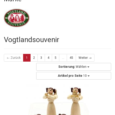
Vogtlandsouvenir
← Zurück
1
2
3
4
5
...
45
Weiter →
Sortierung:
Wählen
Artikel pro Seite
10