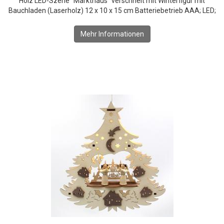
Holz LED-Szene "Markthaus" verschneit mit Winterfigur mit
Bauchladen (Laserholz) 12 x 10 x 15 cm Batteriebetrieb AAA; LED;
Mehr Informationen