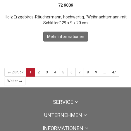
72 9009
Holz Erzgebirgs-Räuchermann, hochwertig, "Weihnachtsmann mit
Schlitten" 29 x 9 x 20 cm
Mehr Informationen
← Zurück
1
2
3
4
5
6
7
8
9
...
47
Weiter →
SERVICE
UNTERNEHMEN
INFORMATIONEN