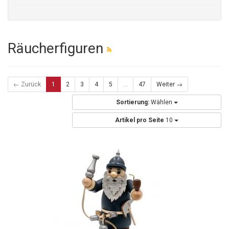
Räucherfiguren
← Zurück
1
2
3
4
5
...
47
Weiter →
Sortierung:
Wählen
Artikel pro Seite
10