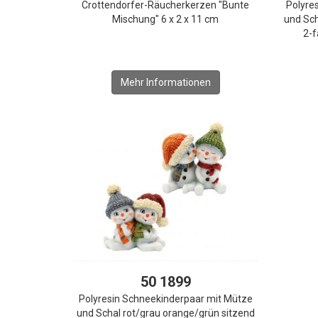
Crottendorfer-Räucherkerzen "Bunte
Polyre
Mischung" 6 x 2 x 11 cm
und Sch
2-f
Mehr Informationen
50 1899
Polyresin Schneekinderpaar mit Mütze
und Schal rot/grau orange/grün sitzend