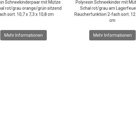
sin Schneekinderpaar mit Mütze
Polyresin Schneekinder mit Mü
al rot/grau orange/grün sitzend
Schal rot/grau am Lagerfeue
ach sort. 10,7 x 7,3 x 10,8 cm
Räucherfunktion 2-fach sort. 12 
cm
Mehr Informationen
Mehr Informationen