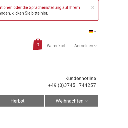
COOKIE_NO
×
ationen oder die Spracheinstellung auf Ihrem
nden, klicken Sie bitte hier.
Warenkorb
Anmelden
Kundenhotline
+49 (0)3745
.
744257
Herbst
Weihnachten