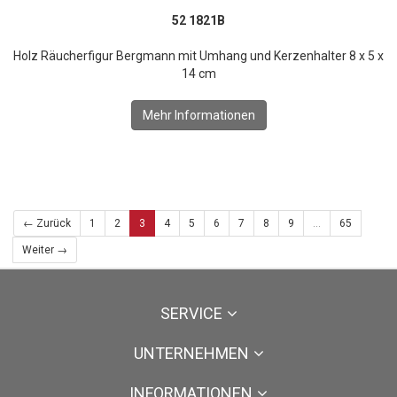
52 1821B
Holz Räucherfigur Bergmann mit Umhang und Kerzenhalter 8 x 5 x
14 cm
Mehr Informationen
← Zurück
1
2
3
4
5
6
7
8
9
...
65
Weiter →
SERVICE
UNTERNEHMEN
INFORMATIONEN