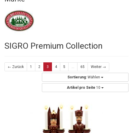
SIGRO Premium Collection
← Zurück
1
2
3
4
5
...
65
Weiter →
Sortierung:
Wählen
Artikel pro Seite
10